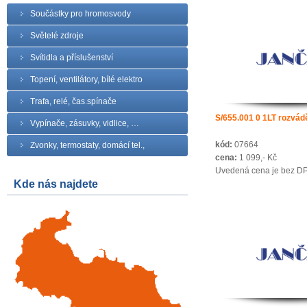
Součástky pro hromosvody
Světelé zdroje
Svítidla a příslušenství
Topení, ventilátory, bílé elektro
Trafa, relé, čas.spínače
S/655.001 0 1LT rozvád
Vypínače, zásuvky, vidlice, …
kód:
07664
Zvonky, termostaty, domácí tel.,
cena:
1 099,- Kč
Uvedená cena je bez D
Kde nás najdete