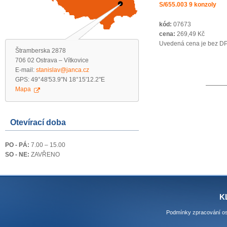
S/655.003 9 konzoly
kód:
07673
cena:
269,49 Kč
Uvedená cena je bez D
Štramberska 2878
706 02 Ostrava – Vítkovice
E-mail:
stanislav@janca.cz
GPS: 49°48'53.9"N 18°15'12.2"E
Mapa
Otevírací doba
PO - PÁ:
7.00 – 15.00
SO - NE:
ZAVŘENO
K
Podmínky zpracování os