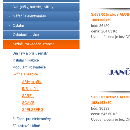
Nabíječky, baterie, svítilny
S/653.00 krabice ALU
Nářadí a elektroměry
100x100x59
Ostatní
kód:
36180
cena:
264,03 Kč
Ovládací hlavice
Uvedená cena je bez D
Skříně, rozvaděče, krabice, …
Din lišty a přislušenství
Instalační kabice
Modulární rozvaděče
Skříně a krabice
ARIA, a přísl.
INS a přísl.
SAREL
S/653.03 krabice ALU
SCAME
192x168x80
kód:
36183
SPELSBERG
cena:
645,60 Kč
Zařízení pro elektroměry
Uvedená cena je bez D
Zásuvkové skříně