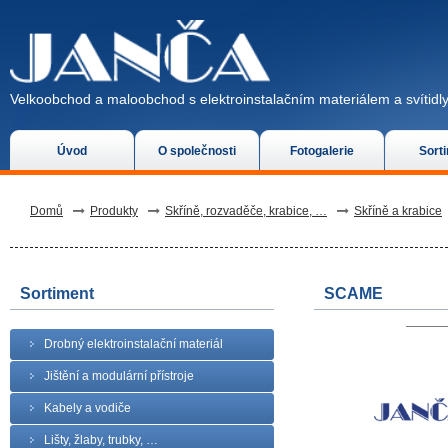
Velkoobchod a maloobchod s elektroinstalačním materiálem a svítidly
Úvod
O společnosti
Fotogalerie
Sort
Domů
Produkty
Skříně, rozvaděče, krabice, …
Skříně a krabice
Sortiment
SCAME
Drobný elektroinstalační materiál
Jištění a modulární přístroje
Kabely a vodiče
Lišty, žlaby, trubky, …