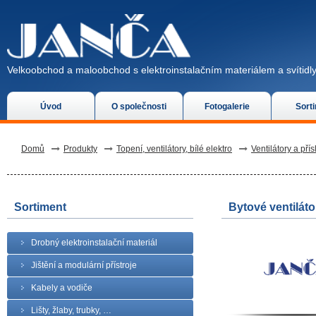
Velkoobchod a maloobchod s elektroinstalačním materiálem a svítidly
Úvod
O společnosti
Fotogalerie
Sort
Domů
Produkty
Topení, ventilátory, bílé elektro
Ventilátory a přísl
Sortiment
Bytové ventiláto
Drobný elektroinstalační materiál
Jištění a modulární přístroje
Kabely a vodiče
Lišty, žlaby, trubky, …