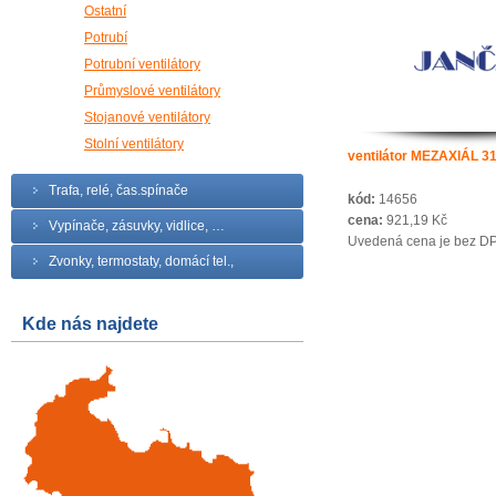
Ostatní
Potrubí
Potrubní ventilátory
Průmyslové ventilátory
Stojanové ventilátory
Stolní ventilátory
ventilátor MEZAXIÁL 3
Trafa, relé, čas.spínače
kód:
14656
cena:
921,19 Kč
Vypínače, zásuvky, vidlice, …
Uvedená cena je bez D
Zvonky, termostaty, domácí tel.,
Kde nás najdete