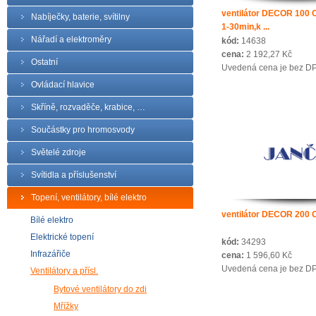
ventilátor DECOR 100 
Nabíječky, baterie, svítilny
1-30min,k ...
Nářadí a elektroměry
kód:
14638
cena:
2 192,27 Kč
Ostatní
Uvedená cena je bez D
Ovládací hlavice
Skříně, rozvaděče, krabice, …
Součástky pro hromosvody
Světelé zdroje
Svítidla a příslušenství
Topení, ventilátory, bílé elektro
ventilátor DECOR 200 
Bílé elektro
Elektrické topení
kód:
34293
Infrazářiče
cena:
1 596,60 Kč
Uvedená cena je bez D
Ventilátory a přísl.
Bytové ventilátory do zdi
Mřížky