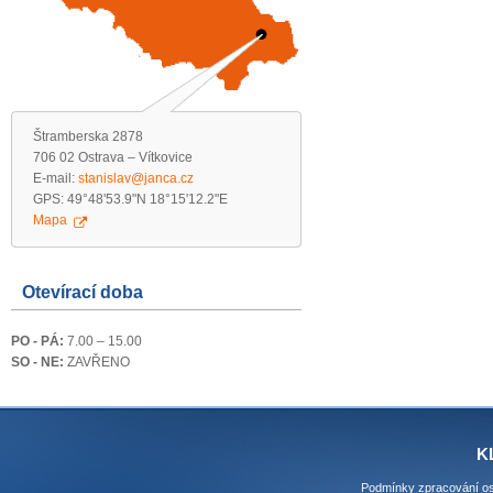
Štramberska 2878
706 02 Ostrava – Vítkovice
E-mail:
stanislav@janca.cz
GPS: 49°48'53.9"N 18°15'12.2"E
Mapa
Otevírací doba
PO - PÁ:
7.00 – 15.00
SO - NE:
ZAVŘENO
K
Podmínky zpracování os