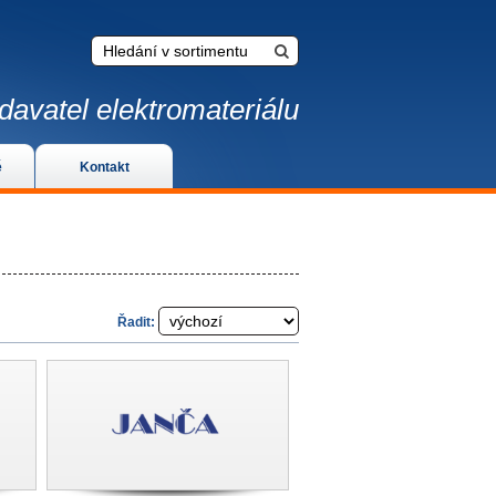
davatel elektromateriálu
é
Kontakt
Řadit: