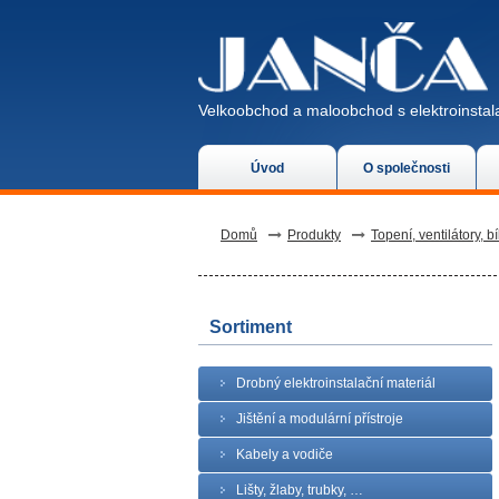
Velkoobchod a maloobchod s elektroinstala
Úvod
O společnosti
Domů
Produkty
Topení, ventilátory, bí
Sortiment
Drobný elektroinstalační materiál
Jištění a modulární přístroje
Kabely a vodiče
Lišty, žlaby, trubky, …