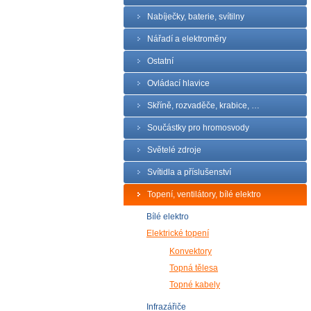
Nabíječky, baterie, svítilny
Nářadí a elektroměry
Ostatní
Ovládací hlavice
Skříně, rozvaděče, krabice, …
Součástky pro hromosvody
Světelé zdroje
Svítidla a příslušenství
Topení, ventilátory, bílé elektro
Bílé elektro
Elektrické topení
Konvektory
Topná tělesa
Topné kabely
Infrazářiče