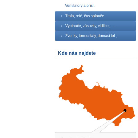
Ventilátory a přísl.
Trafa, relé, čas.spínače
Vypínače, zásuvky, vidlice, …
Zvonky, termostaty, domácí tel.,
Kde nás najdete