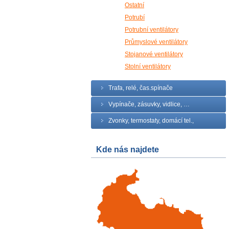
Ostatní
Potrubí
Potrubní ventilátory
Průmyslové ventilátory
Stojanové ventilátory
Stolní ventilátory
Trafa, relé, čas.spínače
Vypínače, zásuvky, vidlice, …
Zvonky, termostaty, domácí tel.,
Kde nás najdete