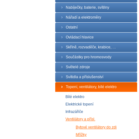
Nabíječky, baterie, svítilny
Nářadí a elektroměry
Ostatní
Ovládací hlavice
Skříně, rozvaděče, krabice, …
Součástky pro hromosvody
Světelé zdroje
Svítidla a příslušenství
Topení, ventilátory, bílé elektro
Bílé elektro
Elektrické topení
Infrazářiče
Ventilátory a přísl.
Bytové ventilátory do zdi
Mřížky