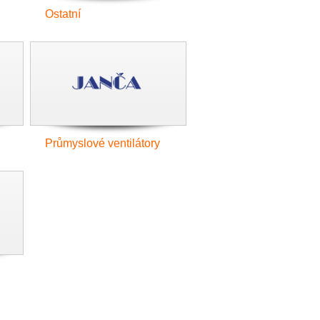
Ostatní
Průmyslové ventilátory