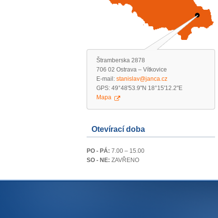
Štramberska 2878
706 02 Ostrava – Vítkovice
E-mail:
stanislav@janca.cz
GPS: 49°48'53.9"N 18°15'12.2"E
Mapa
Otevírací doba
PO - PÁ:
7.00 – 15.00
SO - NE:
ZAVŘENO