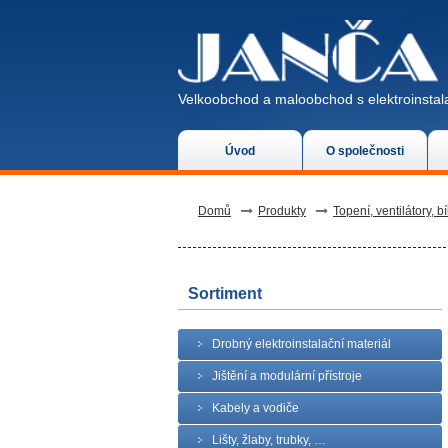
Velkoobchod a maloobchod s elektroinstala
Úvod
O společnosti
Domů
Produkty
Topení, ventilátory, bí
Sortiment
Drobný elektroinstalační materiál
Jištění a modulární přístroje
Kabely a vodiče
Lišty, žlaby, trubky, …