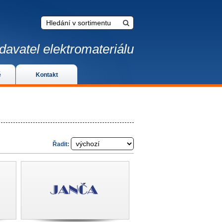
davatel elektromateriálu
é
Kontakt
Řadit: