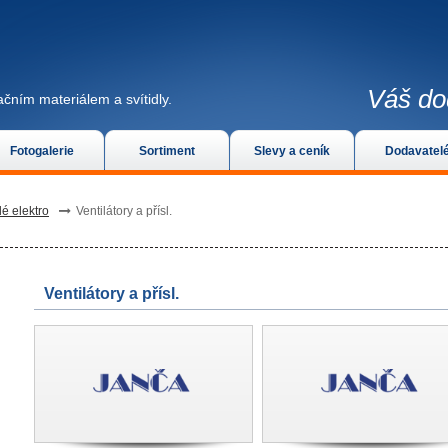
Váš do
čním materiálem a svítidly.
Fotogalerie
Sortiment
Slevy a ceník
Dodavatel
lé elektro
Ventilátory a přísl.
Ventilátory a přísl.