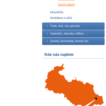
Topné kabely
Infrazářiče
Ventilátory a přísl.
Trafa, relé, čas.spínače
Vypínače, zásuvky, vidlice, …
Zvonky, termostaty, domácí tel.,
Kde nás najdete