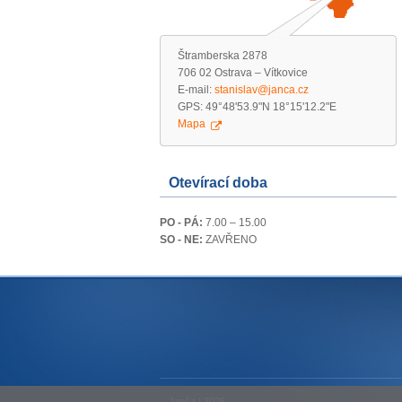
Štramberska 2878
706 02 Ostrava – Vítkovice
E-mail:
stanislav@janca.cz
GPS: 49°48'53.9"N 18°15'12.2"E
Mapa
Otevírací doba
PO - PÁ:
7.00 – 15.00
SO - NE:
ZAVŘENO
Janča | 2026