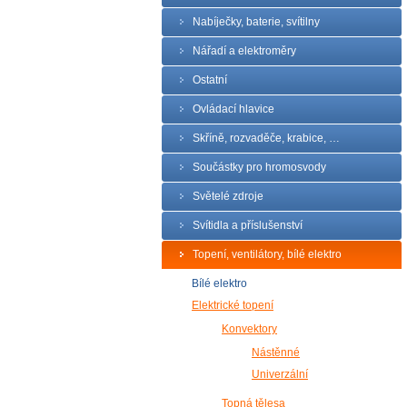
Nabíječky, baterie, svítilny
Nářadí a elektroměry
Ostatní
Ovládací hlavice
Skříně, rozvaděče, krabice, …
Součástky pro hromosvody
Světelé zdroje
Svítidla a příslušenství
Topení, ventilátory, bílé elektro
Bílé elektro
Elektrické topení
Konvektory
Nástěnné
Univerzální
Topná tělesa