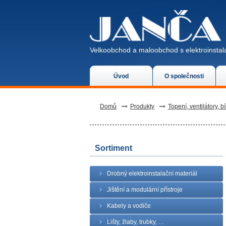
Velkoobchod a maloobchod s elektroinstala
Úvod
O společnosti
Domů
Produkty
Topení, ventilátory, bí
Sortiment
Drobný elektroinstalační materiál
Jištění a modulární přístroje
Kabely a vodiče
Lišty, žlaby, trubky, …