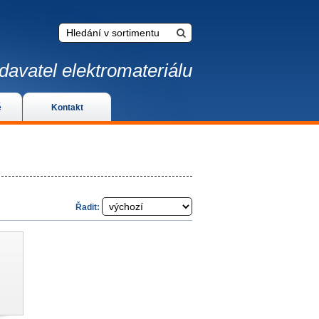
davatel elektromateriálu
é
Kontakt
Řadit: