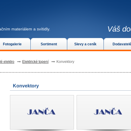
Váš do
čním materiálem a svítidly.
Fotogalerie
Sortiment
Slevy a ceník
Dodavatel
lé elektro
Elektrické topení
Konvektory
Konvektory