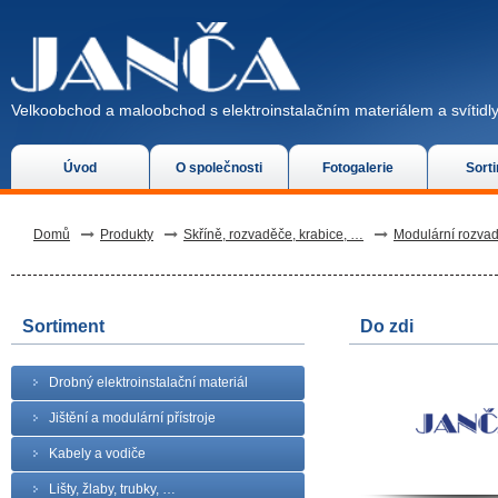
Velkoobchod a maloobchod s elektroinstalačním materiálem a svítidly
Úvod
O společnosti
Fotogalerie
Sort
Domů
Produkty
Skříně, rozvaděče, krabice, …
Modulární rozva
Sortiment
Do zdi
Drobný elektroinstalační materiál
Jištění a modulární přístroje
Kabely a vodiče
Lišty, žlaby, trubky, …