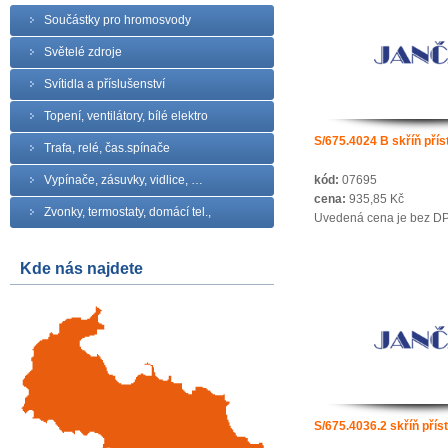
Součástky pro hromosvody
Světelé zdroje
Svítidla a příslušenství
Topení, ventilátory, bílé elektro
S/675.4024 B skříň příst
Trafa, relé, čas.spínače
Vypínače, zásuvky, vidlice, …
kód:
07695
cena:
935,85 Kč
Zvonky, termostaty, domácí tel.,
Uvedená cena je bez D
Kde nás najdete
S/675.4036.2 skříň příst