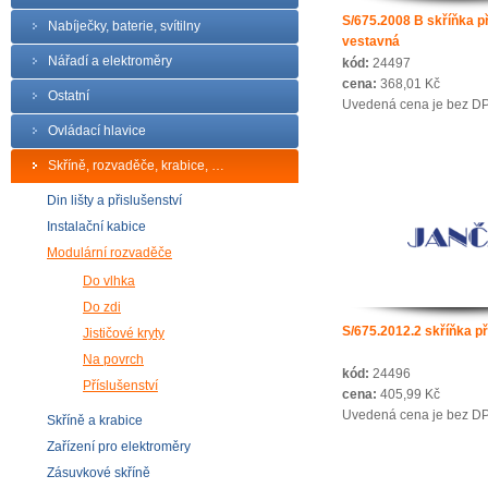
S/675.2008 B skříňka př
Nabíječky, baterie, svítilny
vestavná
Nářadí a elektroměry
kód:
24497
cena:
368,01 Kč
Ostatní
Uvedená cena je bez D
Ovládací hlavice
Skříně, rozvaděče, krabice, …
Din lišty a přislušenství
Instalační kabice
Modulární rozvaděče
Do vlhka
Do zdi
S/675.2012.2 skříňka př
Jističové kryty
Na povrch
kód:
24496
Příslušenství
cena:
405,99 Kč
Uvedená cena je bez D
Skříně a krabice
Zařízení pro elektroměry
Zásuvkové skříně