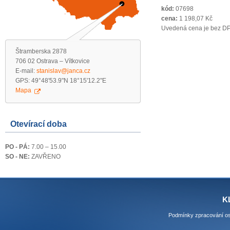
kód:
07698
cena:
1 198,07 Kč
Uvedená cena je bez D
Štramberska 2878
706 02 Ostrava – Vítkovice
E-mail:
stanislav@janca.cz
GPS: 49°48'53.9"N 18°15'12.2"E
Mapa
Otevírací doba
PO - PÁ:
7.00 – 15.00
SO - NE:
ZAVŘENO
K
Podmínky zpracování os