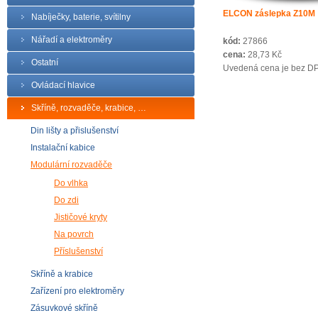
ELCON záslepka Z10M
Nabíječky, baterie, svítilny
Nářadí a elektroměry
kód:
27866
cena:
28,73 Kč
Ostatní
Uvedená cena je bez D
Ovládací hlavice
Skříně, rozvaděče, krabice, …
Din lišty a přislušenství
Instalační kabice
Modulární rozvaděče
Do vlhka
Do zdi
Jističové kryty
Na povrch
Příslušenství
Skříně a krabice
Zařízení pro elektroměry
Zásuvkové skříně