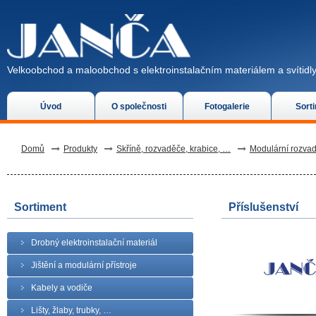
Velkoobchod a maloobchod s elektroinstalačním materiálem a svítidly
Úvod
O společnosti
Fotogalerie
Sort
Domů
Produkty
Skříně, rozvaděče, krabice, …
Modulární rozva
Sortiment
Příslušenství
Drobný elektroinstalační materiál
Jištění a modulární přístroje
Kabely a vodiče
Lišty, žlaby, trubky, …