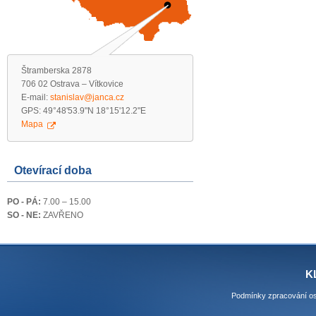
Štramberska 2878
706 02 Ostrava – Vítkovice
E-mail:
stanislav@janca.cz
GPS: 49°48'53.9"N 18°15'12.2"E
Mapa
Otevírací doba
PO - PÁ:
7.00 – 15.00
SO - NE:
ZAVŘENO
K
Podmínky zpracování os