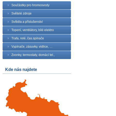
Součástky pro hromosvody
Světelé zdroje
Svítidla a příslušenství
Topení, ventilátory, bílé elektro
Trafa, relé, čas.spínače
Vypínače, zásuvky, vidlice, …
Zvonky, termostaty, domácí tel.,
Kde nás najdete