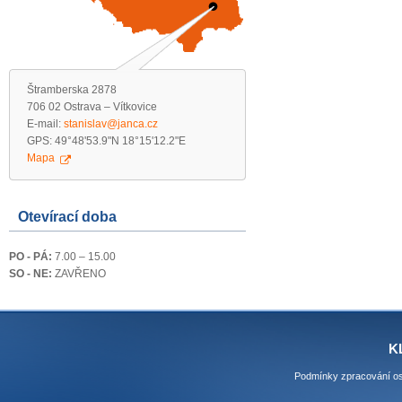
Štramberska 2878
706 02 Ostrava – Vítkovice
E-mail:
stanislav@janca.cz
GPS: 49°48'53.9"N 18°15'12.2"E
Mapa
Otevírací doba
PO - PÁ:
7.00 – 15.00
SO - NE:
ZAVŘENO
K
Podmínky zpracování os