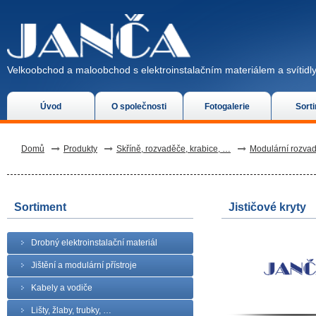
Velkoobchod a maloobchod s elektroinstalačním materiálem a svítidly
Úvod
O společnosti
Fotogalerie
Sort
Domů
Produkty
Skříně, rozvaděče, krabice, …
Modulární rozva
Sortiment
Jističové kryty
Drobný elektroinstalační materiál
Jištění a modulární přístroje
Kabely a vodiče
Lišty, žlaby, trubky, …