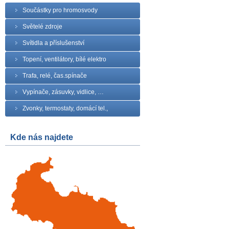
Součástky pro hromosvody
Světelé zdroje
Svítidla a příslušenství
Topení, ventilátory, bílé elektro
Trafa, relé, čas.spínače
Vypínače, zásuvky, vidlice, …
Zvonky, termostaty, domácí tel.,
Kde nás najdete