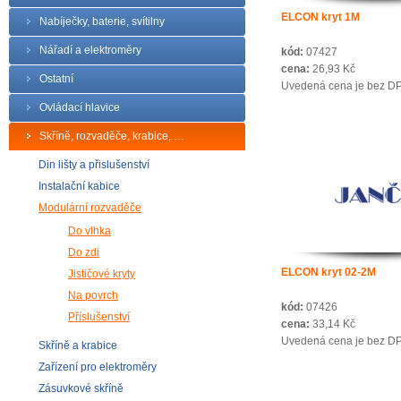
ELCON kryt 1M
Nabíječky, baterie, svítilny
Nářadí a elektroměry
kód:
07427
cena:
26,93 Kč
Ostatní
Uvedená cena je bez D
Ovládací hlavice
Skříně, rozvaděče, krabice, …
Din lišty a přislušenství
Instalační kabice
Modulární rozvaděče
Do vlhka
Do zdi
ELCON kryt 02-2M
Jističové kryty
Na povrch
kód:
07426
Příslušenství
cena:
33,14 Kč
Uvedená cena je bez D
Skříně a krabice
Zařízení pro elektroměry
Zásuvkové skříně