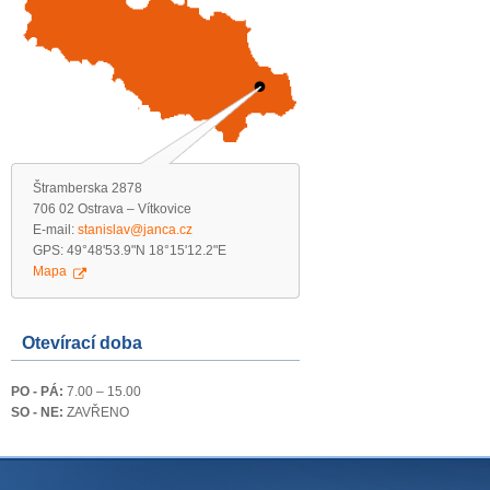
Štramberska 2878
706 02 Ostrava – Vítkovice
E-mail:
stanislav@janca.cz
GPS: 49°48'53.9"N 18°15'12.2"E
Mapa
Otevírací doba
PO - PÁ:
7.00 – 15.00
SO - NE:
ZAVŘENO