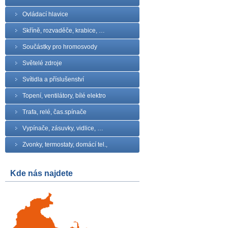
Ovládací hlavice
Skříně, rozvaděče, krabice, …
Součástky pro hromosvody
Světelé zdroje
Svítidla a příslušenství
Topení, ventilátory, bílé elektro
Trafa, relé, čas.spínače
Vypínače, zásuvky, vidlice, …
Zvonky, termostaty, domácí tel.,
Kde nás najdete