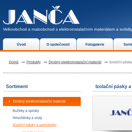
Velkoobchod a maloobchod s elektroinstalačním materiálem a svítidly
Úvod
O společnosti
Fotogalerie
Sort
Domů
Produkty
Drobný elektroinstalační materiál
Izolační pásk
Sortiment
Izolační pásky 
Drobný elektroinstalační materiál
Bužírky a spirály
Hmoždinky a vruty
Izolační pásky a samolepky