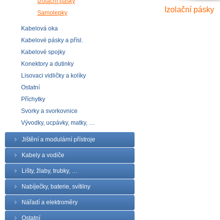
Izolační pásky
Izolační pásky
Samolepky
Kabelová oka
Kabelové pásky a přísl.
Kabelové spojky
Konektory a dutinky
Lisovaci vidličky a kolíky
Ostatní
Příchytky
Svorky a svorkovnice
Vývodky, ucpávky, matky, …
Jištění a modulární přístroje
Kabely a vodiče
Lišty, žlaby, trubky, …
Nabíječky, baterie, svítilny
Nářadí a elektroměry
Ostatní