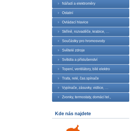
Nářadí a elektroměry
Ostatní
Ovládací hlavice
Skříně, rozvaděče, krabice, …
Součástky pro hromosvody
Světelé zdroje
Svítidla a příslušenství
Topení, ventilátory, bílé elektro
Trafa, relé, čas.spínače
Vypínače, zásuvky, vidlice, …
Zvonky, termostaty, domácí tel.,
Kde nás najdete