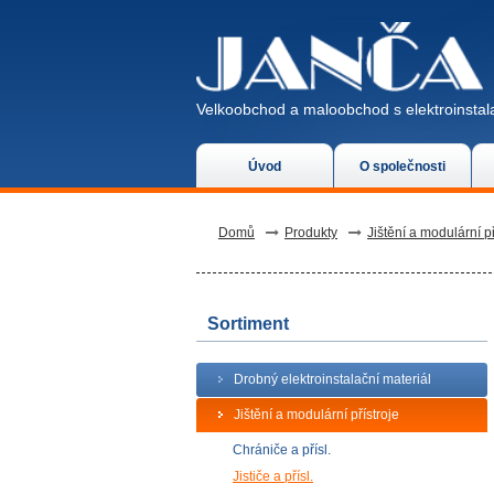
Velkoobchod a maloobchod s elektroinstala
Úvod
O společnosti
Domů
Produkty
Jištění a modulární př
Sortiment
Drobný elektroinstalační materiál
Jištění a modulární přístroje
Chrániče a přísl.
Jističe a přísl.