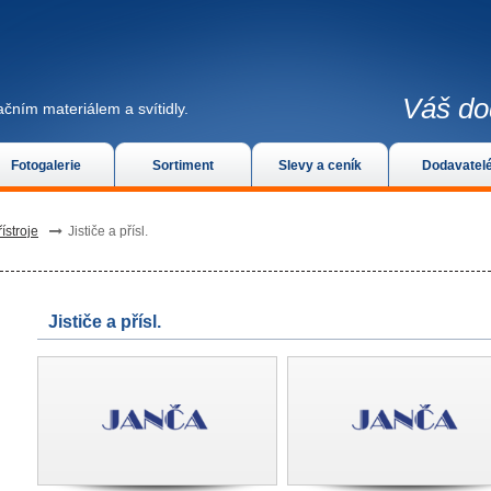
Váš do
čním materiálem a svítidly.
Fotogalerie
Sortiment
Slevy a ceník
Dodavatel
ístroje
Jističe a přísl.
Jističe a přísl.