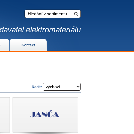
davatel elektromateriálu
é
Kontakt
Řadit: