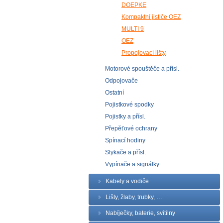
DOEPKE
Kompaktní jističe OEZ
MULTI 9
OEZ
Propojovací lišty
Motorové spouštěče a přísl.
Odpojovače
Ostatní
Pojistkové spodky
Pojistky a přísl.
Přepěťové ochrany
Spínací hodiny
Stykače a přísl.
Vypínače a signálky
Kabely a vodiče
Lišty, žlaby, trubky, …
Nabíječky, baterie, svítilny