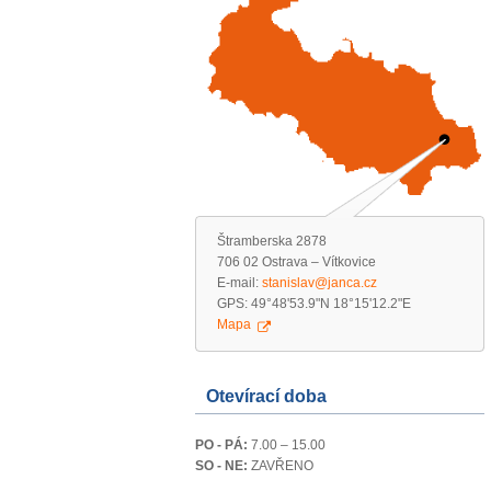
Štramberska 2878
706 02 Ostrava – Vítkovice
E-mail:
stanislav@janca.cz
GPS: 49°48'53.9"N 18°15'12.2"E
Mapa
Otevírací doba
PO - PÁ:
7.00 – 15.00
SO - NE:
ZAVŘENO