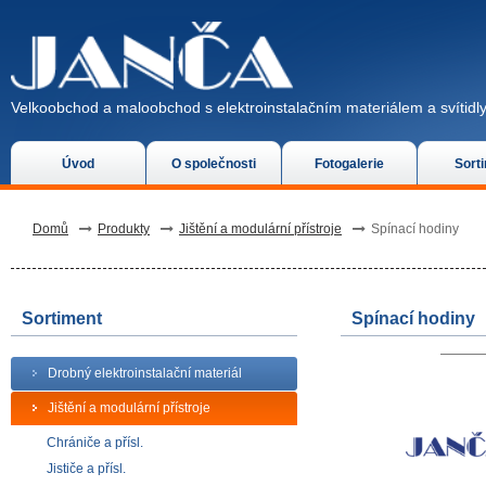
Velkoobchod a maloobchod s elektroinstalačním materiálem a svítidly
Úvod
O společnosti
Fotogalerie
Sort
Domů
Produkty
Jištění a modulární přístroje
Spínací hodiny
Sortiment
Spínací hodiny
Drobný elektroinstalační materiál
Jištění a modulární přístroje
Chrániče a přísl.
Jističe a přísl.