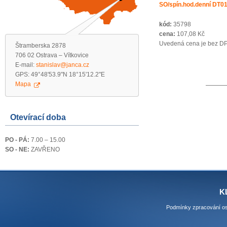
SO/spín.hod.denní DT0
kód:
35798
cena:
107,08 Kč
Uvedená cena je bez D
Štramberska 2878
706 02 Ostrava – Vítkovice
E-mail:
stanislav@janca.cz
GPS: 49°48'53.9"N 18°15'12.2"E
Mapa
Otevírací doba
PO - PÁ:
7.00 – 15.00
SO - NE:
ZAVŘENO
K
Podmínky zpracování os