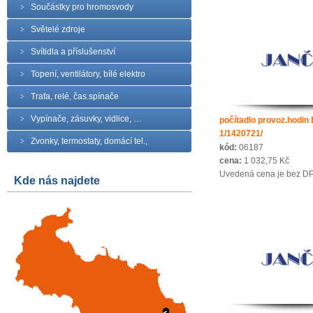
Součástky pro hromosvody
Světelé zdroje
Svítidla a příslušenství
Topení, ventilátory, bílé elektro
Trafa, relé, čas.spínače
Vypínače, zásuvky, vidlice, …
počítadlo provoz.hodin
1/1420721/
Zvonky, termostaty, domácí tel.,
kód:
06187
cena:
1 032,75 Kč
Uvedená cena je bez D
Kde nás najdete