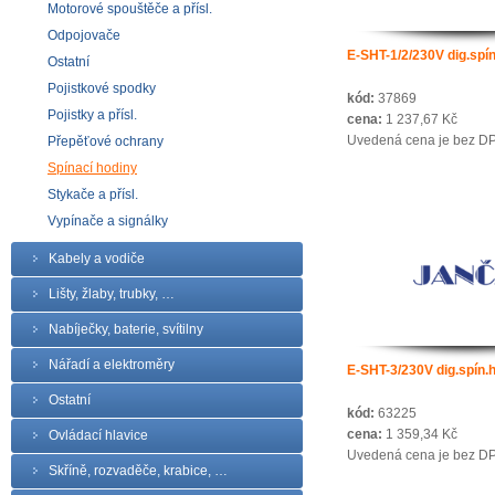
Motorové spouštěče a přísl.
Odpojovače
E-SHT-1/2/230V dig.spí
Ostatní
Pojistkové spodky
kód:
37869
Pojistky a přísl.
cena:
1 237,67 Kč
Uvedená cena je bez D
Přepěťové ochrany
Spínací hodiny
Stykače a přísl.
Vypínače a signálky
Kabely a vodiče
Lišty, žlaby, trubky, …
Nabíječky, baterie, svítilny
Nářadí a elektroměry
E-SHT-3/230V dig.spín.
Ostatní
kód:
63225
cena:
1 359,34 Kč
Ovládací hlavice
Uvedená cena je bez D
Skříně, rozvaděče, krabice, …