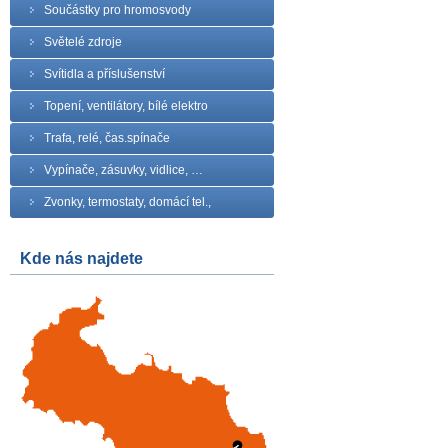
Součástky pro hromosvody
Světelé zdroje
Svítidla a příslušenství
Topení, ventilátory, bílé elektro
Trafa, relé, čas.spínače
Vypínače, zásuvky, vidlice, …
Zvonky, termostaty, domácí tel.,
Kde nás najdete