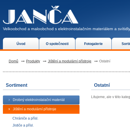
Velkoobchod a maloobchod s elektroinstalačním materiálem a svítidly
Úvod
O společnosti
Fotogalerie
Sort
Domů
Produkty
Jištění a modulární přístroje
Ostatní
Sortiment
Ostatní
Litujeme, ale v této kate
Drobný elektroinstalační materiál
Jištění a modulární přístroje
Chrániče a přísl.
Jističe a přísl.