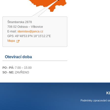
Štramberska 2878
706 02 Ostrava – Vítkovice
E-mail:
stanislav@janca.cz
GPS: 49°48'53.9"N 18°15'12.2"E
Mapa
Otevírací doba
PO - PÁ:
7.00 – 15.00
SO - NE:
ZAVŘENO
K
Podmínky zpracování os