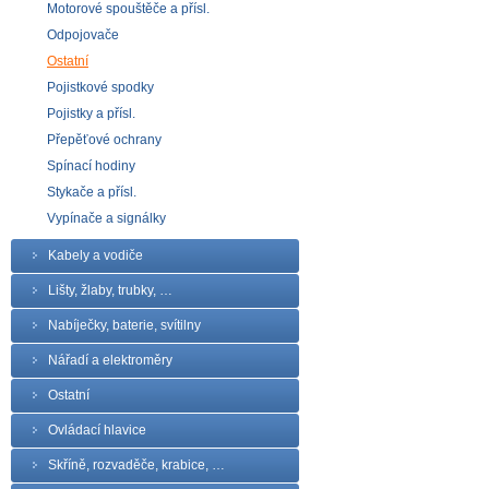
Motorové spouštěče a přísl.
Odpojovače
Ostatní
Pojistkové spodky
Pojistky a přísl.
Přepěťové ochrany
Spínací hodiny
Stykače a přísl.
Vypínače a signálky
Kabely a vodiče
Lišty, žlaby, trubky, …
Nabíječky, baterie, svítilny
Nářadí a elektroměry
Ostatní
Ovládací hlavice
Skříně, rozvaděče, krabice, …