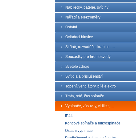
Nabíječky, baterie, svítilny
Nářadí a elektroměry
Ostatní
Ovládací hlavice
Skříně, rozvaděče, krabice, …
Součástky pro hromosvody
Světelé zdroje
Svítidla a příslušenství
Topení, ventilátory, bílé elektro
Trafa, relé, čas.spínače
Vypínače, zásuvky, vidlice, …
IP44
Koncové spínače a mikrospínače
Ostatní vypínače