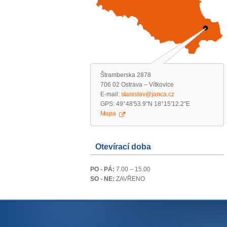
Štramberska 2878
706 02 Ostrava – Vítkovice
E-mail:
stanislav@janca.cz
GPS: 49°48'53.9"N 18°15'12.2"E
Mapa
Otevírací doba
PO - PÁ:
7.00 – 15.00
SO - NE:
ZAVŘENO