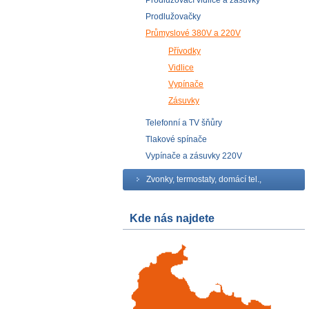
Prodlužovací vidlice a zásuvky
Prodlužovačky
Průmyslové 380V a 220V
Přívodky
Vidlice
Vypínače
Zásuvky
Telefonní a TV šňůry
Tlakové spínače
Vypínače a zásuvky 220V
Zvonky, termostaty, domácí tel.,
Kde nás najdete