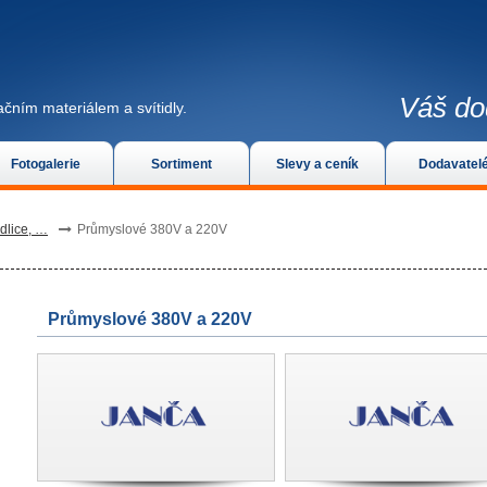
Váš do
čním materiálem a svítidly.
Fotogalerie
Sortiment
Slevy a ceník
Dodavatel
idlice, …
Průmyslové 380V a 220V
Průmyslové 380V a 220V