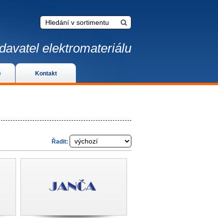
davatel elektromateriálu
é
Kontakt
Řadit: