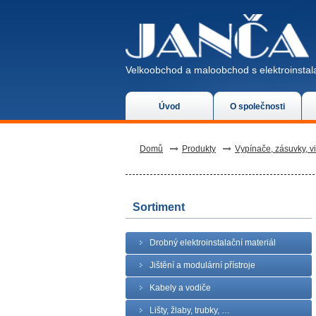
Velkoobchod a maloobchod s elektroinstala
Úvod
O společnosti
Domů
Produkty
Vypínače, zásuvky, v
Sortiment
Drobný elektroinstalační materiál
Jištění a modulární přístroje
Kabely a vodiče
Lišty, žlaby, trubky, …