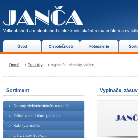
Velkoobchod a maloobchod s elektroinstalačním materiálem a svítidly
Úvod
O společnosti
Fotogalerie
Sort
Domů
Produkty
Vypínače, zásuvky, vidlice, …
Sortiment
Vypínače, zásuvk
Drobný elektroinstalační materiál
Jištění a modulární přístroje
Kabely a vodiče
Lišty, žlaby, trubky, …