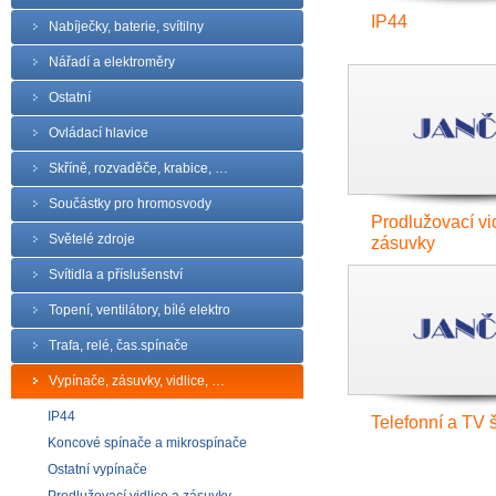
IP44
Nabíječky, baterie, svítilny
Nářadí a elektroměry
Ostatní
Ovládací hlavice
Skříně, rozvaděče, krabice, …
Součástky pro hromosvody
Prodlužovací vi
Světelé zdroje
zásuvky
Svítidla a příslušenství
Topení, ventilátory, bílé elektro
Trafa, relé, čas.spínače
Vypínače, zásuvky, vidlice, …
IP44
Telefonní a TV 
Koncové spínače a mikrospínače
Ostatní vypínače