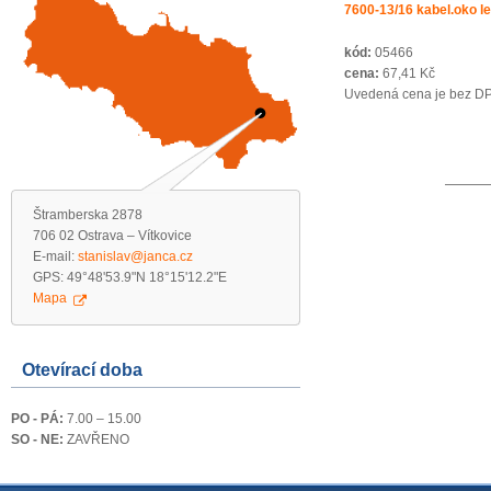
7600-13/16 kabel.oko le
kód:
05466
cena:
67,41 Kč
Uvedená cena je bez D
Štramberska 2878
706 02 Ostrava – Vítkovice
E-mail:
stanislav@janca.cz
GPS: 49°48'53.9"N 18°15'12.2"E
Mapa
Otevírací doba
PO - PÁ:
7.00 – 15.00
SO - NE:
ZAVŘENO