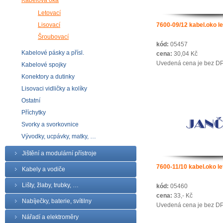
Kabelová oka
Letovací
Lisovací
7600-09/12 kabel.oko le
Šroubovací
kód:
05457
Kabelové pásky a přísl.
cena:
30,04 Kč
Uvedená cena je bez D
Kabelové spojky
Konektory a dutinky
Lisovaci vidličky a kolíky
Ostatní
Příchytky
Svorky a svorkovnice
Vývodky, ucpávky, matky, …
Jištění a modulární přístroje
7600-11/10 kabel.oko let
Kabely a vodiče
Lišty, žlaby, trubky, …
kód:
05460
cena:
33,- Kč
Nabíječky, baterie, svítilny
Uvedená cena je bez D
Nářadí a elektroměry