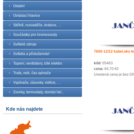
Ostatní
Ovládací hlavice
Skříně, rozvaděče, krabice, …
Součástky pro hromosvody
Světelé zdroje
7600-12/12 kabel.oko le
Svítidla a příslušenství
kód:
05463
Topení, ventilátory, bílé elektro
cena:
64,70 Kč
Trafa, relé, čas.spínače
Uvedená cena je bez D
Vypínače, zásuvky, vidlice, …
Zvonky, termostaty, domácí tel.,
Kde nás najdete