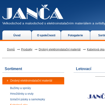
Velkoobchod a maloobchod s elektroinstalačním materiálem a svítidly
Úvod
O společnosti
Fotogalerie
Sort
Domů
Produkty
Drobný elektroinstalační materiál
Kabelová oka
Sortiment
Letovací
Drobný elektroinstalační materiál
Bužírky a spirály
Hmoždinky a vruty
Izolační pásky a samolepky