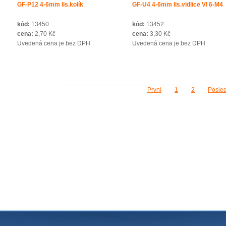
GF-P12 4-6mm lis.kolík
GF-U4 4-6mm lis.vidlice VI 6-M4
kód:
13450
kód:
13452
cena:
2,70 Kč
cena:
3,30 Kč
Uvedená cena je bez DPH
Uvedená cena je bez DPH
První
1
2
Posled