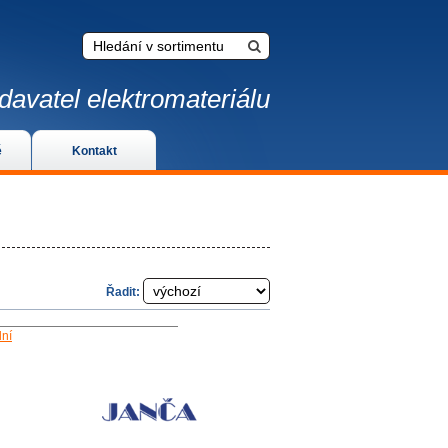
davatel elektromateriálu
é
Kontakt
Řadit:
ní