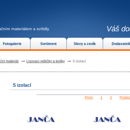
Váš do
čním materiálem a svítidly.
Fotogalerie
Sortiment
Slevy a ceník
Dodavatel
ční materiál
Lisovaci vidličky a kolíky
S izolací
S izolací
První
1
2
Posled