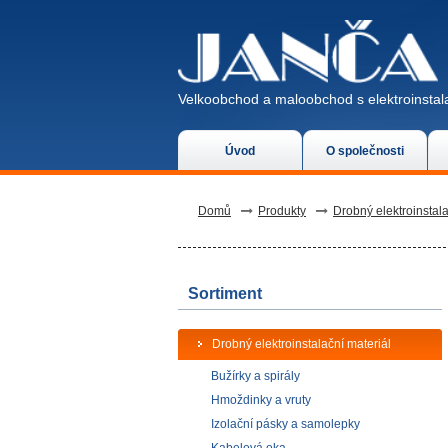
Velkoobchod a maloobchod s elektroinstala
Úvod
O společnosti
Domů
Produkty
Drobný elektroinstala
Sortiment
Drobný elektroinstalační materiál
Bužírky a spirály
Hmoždinky a vruty
Izolační pásky a samolepky