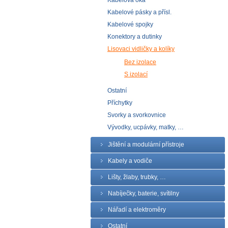
Kabelová oka
Kabelové pásky a přísl.
Kabelové spojky
Konektory a dutinky
Lisovaci vidličky a kolíky
Bez izolace
S izolací
Ostatní
Příchytky
Svorky a svorkovnice
Vývodky, ucpávky, matky, …
Jištění a modulární přístroje
Kabely a vodiče
Lišty, žlaby, trubky, …
Nabíječky, baterie, svítilny
Nářadí a elektroměry
Ostatní