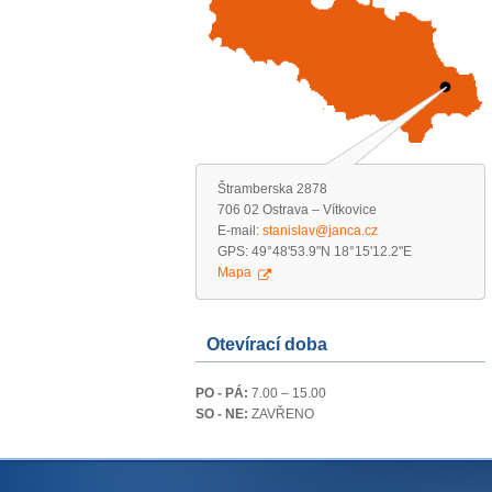
Štramberska 2878
706 02 Ostrava – Vítkovice
E-mail:
stanislav@janca.cz
GPS: 49°48'53.9"N 18°15'12.2"E
Mapa
Otevírací doba
PO - PÁ:
7.00 – 15.00
SO - NE:
ZAVŘENO