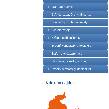
Ovládací hlavice
Skříně, rozvaděče, krabice, …
Součástky pro hromosvody
Světelé zdroje
Svítidla a příslušenství
Topení, ventilátory, bílé elektro
Trafa, relé, čas.spínače
Vypínače, zásuvky, vidlice, …
Zvonky, termostaty, domácí tel.,
Kde nás najdete